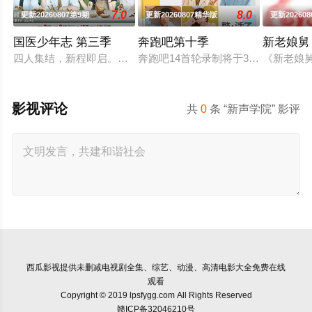
7.0
8.0
更新20260807第9期
更新20260807精华版
更新202608
国医少年志 第三季
奔跑吧第十季
新老娘舅
四人集结，新程即启。和陈妍希、夏之光、高卿尘、李雅娟一起
奔跑吧14首轮录制将于3月25-29日开
《新老娘
影视评论
共
0
条 “新声学院” 影评
西瓜影视
提供未删减电视剧全集、综艺、动漫、高清电影大全免费在线
观看
Copyright © 2019 lpsfygg.com All Rights Reserved
赣ICP备32046210号