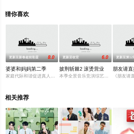
豆瓣综艺、电视猫或剧情网等平台了解。
猜你喜欢
8.0
6.0
更新至新春超前彩蛋
更新至收官
更新至第12
婆婆和妈妈第二季
披荆斩棘2 滚烫营业
朋友请直
家庭代际和谐促进真人秀《婆婆和妈妈》第二季，大年初七芒果T
本季全景音乐竞演综艺节目将带来全
《朋友请
相关推荐