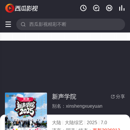






新声学院
分享

别名：xinshengxueyuan
大陆
大陆综艺
2025
7.0