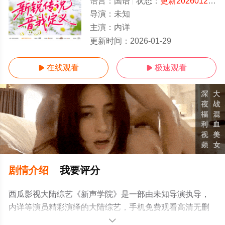
语言：
国语
状态：
更新20260129
-
导演：
未知
主演：
内详
更新20260129
更新时间：
2026-01-29
在线观看
极速观看


剧情介绍
我要评分
西瓜影视大陆综艺《新声学院》是一部由未知导演执导，
内详等演员精彩演绎的大陆综艺，手机免费观看高清无删
减完整版综艺节目就上西瓜影院，更多相关信息可移步至
