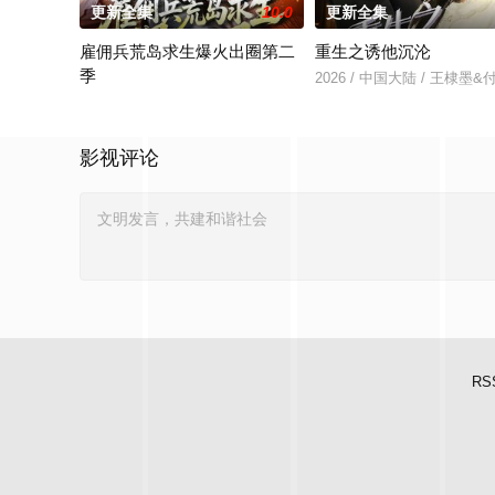
更新全集
10.0
更新全集
雇佣兵荒岛求生爆火出圈第二
重生之诱他沉沦
季
2026 / 中国大陆 / 王棣墨
2026 / 中国大陆 / 孔奇力＆修雨秀＆王锦茵
影视评论
RS