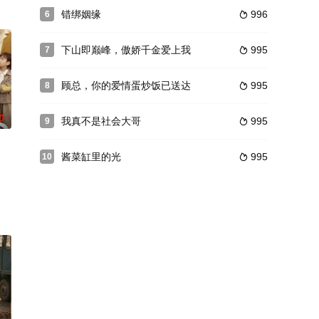
错绑姻缘
996
6

下山即巅峰，傲娇千金爱上我
995
7

顾总，你的爱情蛋炒饭已送达
995
8

0
我真不是社会大哥
995
9

酱菜缸里的光
995
10
