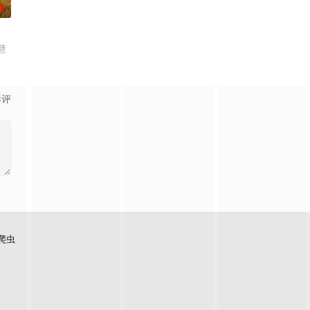
0
慧
影评
爬虫