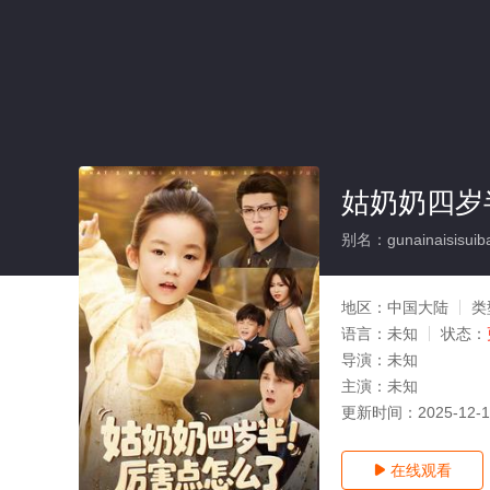
姑奶奶四岁
别名：gunainaisisuiba
地区：
中国大陆
类
语言：
未知
状态：
导演：
未知
主演：
未知
更新时间：
2025-12-
在线观看
