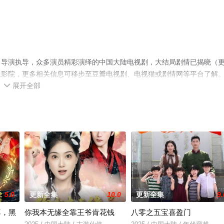
名导演执导，众多演员精彩演绎的中国大陆电视剧，大结局剧情已揭晓（
瓜影院，更多相关信息可移步至豆瓣电视剧、电视猫或剧情网等平台了解
展开全部

5.0
更新全集
10.0
更新全集
9.
尊，黑
你我本无缘全靠王爷肯花钱
八零之五宝喜盈门