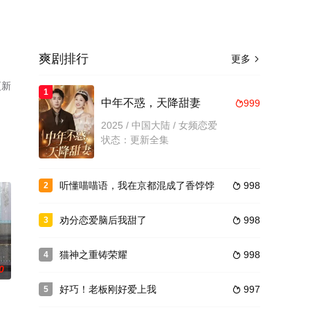
爽剧排行
更多

更新
1
。
中年不惑，天降甜妻
999

2025 / 中国大陆 / 女频恋爱
状态：更新全集
听懂喵喵语，我在京都混成了香饽饽
998
2

劝分恋爱脑后我甜了
998
3

猫神之重铸荣耀
998
4

0
好巧！老板刚好爱上我
997
5
