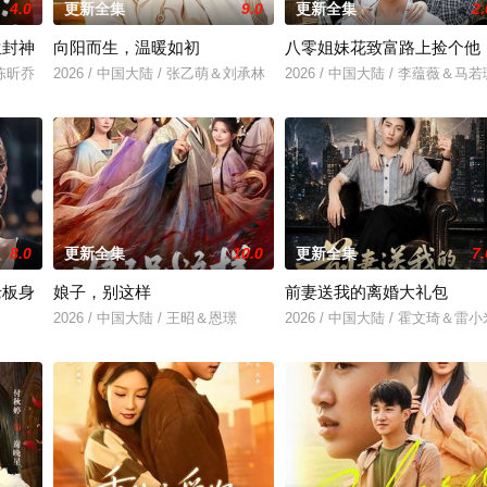
4.0
更新全集
9.0
更新全集
2.
生封神
向阳而生，温暖如初
八零姐妹花致富路上捡个他
＆陈昕乔
2026 / 中国大陆 / 张乙萌＆刘承林
2026 / 中国大陆 / 李蕴薇＆马若
8.0
更新全集
10.0
更新全集
7.
老板身
娘子，别这样
前妻送我的离婚大礼包
2026 / 中国大陆 / 王昭＆恩璟
2026 / 中国大陆 / 霍文琦＆雷小
＆刘亚倩