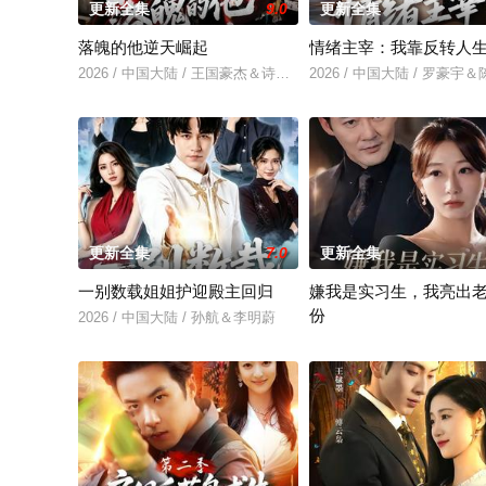
更新全集
9.0
更新全集
落魄的他逆天崛起
情绪主宰：我靠反转人
2026 / 中国大陆 / 王国豪杰＆诗语＆梁辰羽
2026 / 中国大陆 / 罗豪宇
更新全集
7.0
更新全集
一别数载姐姐护迎殿主回归
嫌我是实习生，我亮出
份
2026 / 中国大陆 / 孙航＆李明蔚
2026 / 中国大陆 / 沈鸿运