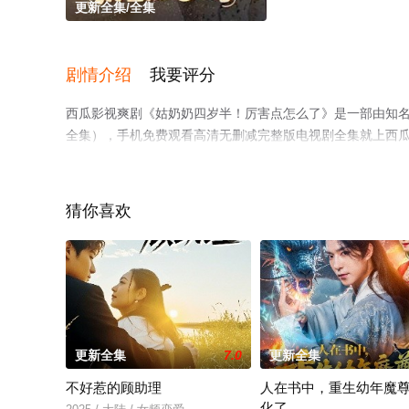
更新全集/全集
剧情介绍
我要评分
西瓜影视爽剧《姑奶奶四岁半！厉害点怎么了》是一部由知
全集），手机免费观看高清无删减完整版电视剧全集就上西
猜你喜欢
更新全集
7.0
更新全集
不好惹的顾助理
人在书中，重生幼年魔
化了