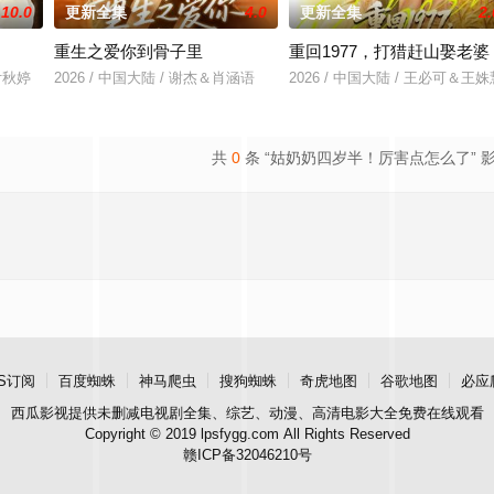
10.0
更新全集
4.0
更新全集
2.
重生之爱你到骨子里
重回1977，打猎赶山娶老婆
&付秋婷
2026 / 中国大陆 / 谢杰＆肖涵语
2026 / 中国大陆 / 王必可＆王姝
共
0
条 “姑奶奶四岁半！厉害点怎么了” 
S订阅
百度蜘蛛
神马爬虫
搜狗蜘蛛
奇虎地图
谷歌地图
必应
西瓜影视
提供未删减电视剧全集、综艺、动漫、高清电影大全免费在线观看
Copyright © 2019 lpsfygg.com All Rights Reserved
赣ICP备32046210号