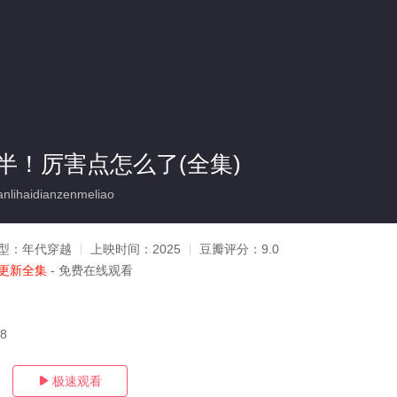
半！厉害点怎么了(全集)
nlihaidianzenmeliao
型：
年代穿越
上映时间：
2025
豆瓣评分：
9.0
更新全集
- 免费在线观看
18
极速观看
