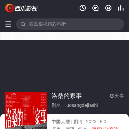






洛桑的家事
分享

别名：luosangdejiashi
中国大陆
剧情
2022
8.0