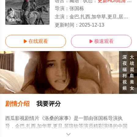
语言：
藏语
状态：
更新HD/高清
- 免费在线观看
导演：
张国栋
主演：
金巴,扎西,加华草,更旦,居琼钦
更新HD
更新时间：
2025-12-13
在线观看
极速观看


剧情介绍
我要评分
西瓜影视剧情片《洛桑的家事》是一部由张国栋导演执
导，金巴,扎西,加华草,更旦,居琼钦等演员精彩演绎的中国
大陆电影，手机免费观看高清无删减完整版电影大全就上
