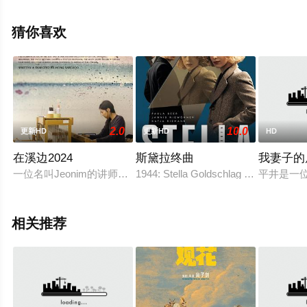
西瓜影院，更多相关信息可移步至豆瓣电影、电视猫或剧
情网等平台了解。
猜你喜欢
2.0
10.0
更新HD
更新HD
HD
在溪边2024
斯黛拉终曲
我妻子的
一位名叫Jeonim的讲师邀请她的叔叔到学校执导一部戏剧小品。
1944: Stella Goldschlag will Jazz-S?n
平井是一
相关推荐