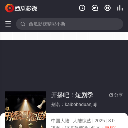






开播吧！短剧季
分享

别名：kaibobaduanjuji
中国大陆
大陆综艺
2025
8.0