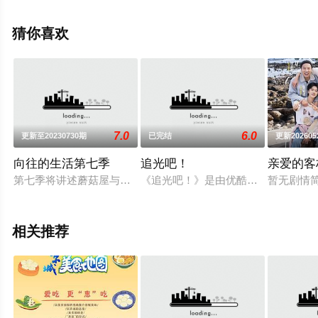
信息可移步至豆瓣综艺、电视猫或剧情网等平台了解。
猜你喜欢
7.0
6.0
更新至20230730期
已完结
更新202605
向往的生活第七季
追光吧！
亲爱的客栈
第七季将讲述蘑菇屋与森林的故事，蘑菇屋的家人们将去到森林
《追光吧！》是由优酷和东方卫视联
暂无剧情
相关推荐