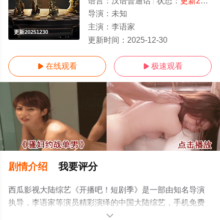
语言：
汉语普通话
状态：
更新20251230
导演：
未知
主演：
李语家
更新20251230
更新时间：
2025-12-30
在线观看
极速观看


剧情介绍
我要评分
西瓜影视大陆综艺《开播吧！短剧季》是一部由知名导演
执导，李语家等演员精彩演绎的中国大陆综艺，手机免费
观看高清无删减完整版综艺节目就上西瓜影院，更多相关
