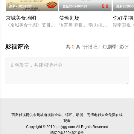
6.0
5.0
更新200251122
更新2002600423
更新202608
京城美食地图
笑动剧场
你好星期
《京城美食地图》节目组的美食侦探邀约行业专家和爱吃团网友
语言类”栏目。“强力推出”第一时段，
湖南卫视《
影视评论
共
0
条 “开播吧！短剧季” 影评
西瓜影视
提供未删减电视剧全集、综艺、动漫、高清电影大全免费在线
观看
Copyright © 2019 lpsfygg.com All Rights Reserved
赣ICP备32046210号