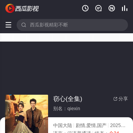






窃心(全集)
分享

别名：qiexin
中国大陆
剧情,爱情,国产
2025
5.0