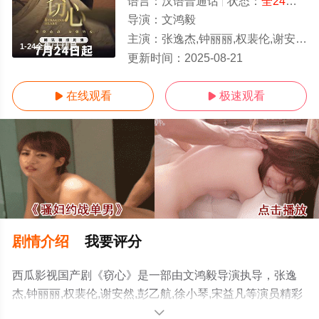
语言：
汉语普通话
状态：
全24集
- 
导演：
文鸿毅
主演：
张逸杰,钟丽丽,权裴伦,谢安然,彭乙航,徐小琴,宋益凡
1-24全集/大结局
更新时间：
2025-08-21
在线观看
极速观看


剧情介绍
我要评分
西瓜影视国产剧《窃心》是一部由文鸿毅导演执导，张逸
杰,钟丽丽,权裴伦,谢安然,彭乙航,徐小琴,宋益凡等演员精彩
演绎的中国大陆电视剧，大结局剧情已揭晓（1-24全
