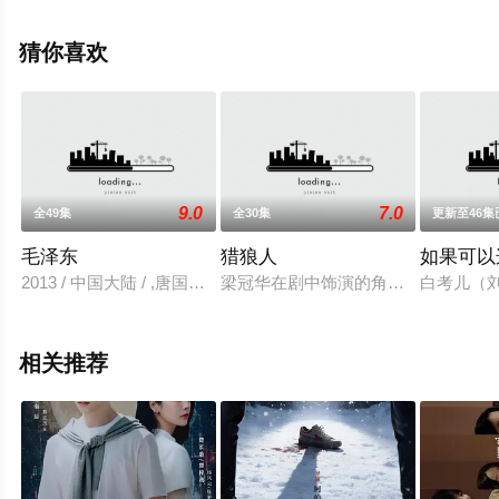
集），手机免费观看高清无删减完整版电视剧全集就上西
瓜影院，更多相关信息可移步至豆瓣电视剧、电视猫或剧
猜你喜欢
情网等平台了解。
9.0
7.0
全49集
全30集
更新至46集
毛泽东
猎狼人
如果可以这
2013 / 中国大陆 / ,唐国强,侯京健,刘聪,马晓伟,刘劲,郭连文,
梁冠华在剧中饰演的角色是抗战时期新
白考儿（
相关推荐