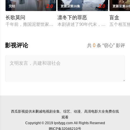
2.0
2.0
完结
更新至第16集
更新至第10
长歌莫问
凛冬下的罪恶
盲盒
千年前，雍国泥塑世家楚门因进贡的“十二生肖”离奇流血炸裂，
本剧讲述了90年代末，怒河市刑侦支
五个相互
影视评论
共
0
条 “窃心” 影评
西瓜影视
提供未删减电视剧全集、综艺、动漫、高清电影大全免费在线
观看
Copyright © 2019 lpsfygg.com All Rights Reserved
赣ICP备32046210号