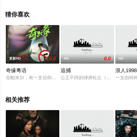
科林·贝茨,米兰妮·让帕诺米,Zoé,Diowo-
Ceccaldi,Florence,Fauquet,乔纳森·德缪杰,阿利克斯·贝纳
猜你喜欢
泽什,帕斯卡尔·艾尔索,Eva,Win等演员精彩演绎的法国电
影，手机免费观看高清无删减完整版电影大全就上西瓜影
院，更多相关信息可移步至豆瓣电影、电视猫或剧情网等
平台了解。
10.0
6.0
更新HD
HD
HD
奇缘粤语
追捕
浪人1998
在帕米尔，有一支信仰神秘力量的古老部族，其中正邪两派对峙
公正不阿的律师杜丘（张涵予饰），
一支由特种
相关推荐