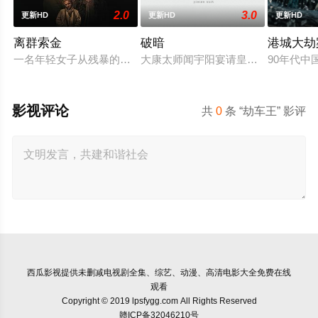
2.0
3.0
更新HD
更新HD
更新HD
离群索金
破暗
港城大劫
一名年轻女子从残暴的亡命团伙手中劫走了一批黄金，一路逃到
大康太师闻宇阳宴请皇上义子神策府
90年代
影视评论
共
0
条 “劫车王” 影评
西瓜影视
提供未删减电视剧全集、综艺、动漫、高清电影大全免费在线
观看
Copyright © 2019 lpsfygg.com All Rights Reserved
赣ICP备32046210号