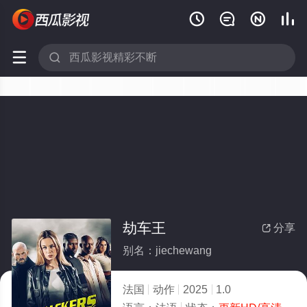






劫车王
分享

别名：jiechewang
法国
动作
2025
1.0