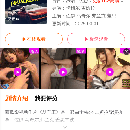
语言：
法语
状态：
更新HD/高清
- 免费在线观看
导演：
卡梅尔·吉姆拉
主演：
佐伊·马奇尔,弗兰克·盖思堂彼得,Bosh,Chilla,Alassane,Diong,Disiz,La,Peste,
更新HD
更新时间：
2025-03-31
在线观看
极速观看


剧情介绍
我要评分
西瓜影视动作片《劫车王》是一部由卡梅尔·吉姆拉导演执
导，佐伊·马奇尔,弗兰克·盖思堂彼
得,Bosh,Chilla,Alassane,Diong,Disiz,La,Peste,Hafid,F.,Bena
