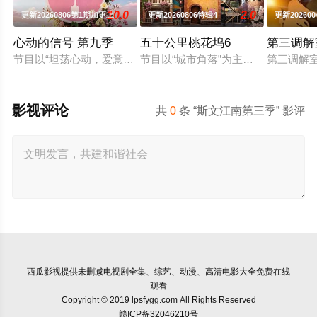
10.0
2.0
更新20260806第1期加更上
更新20260806特辑4
更新202600
心动的信号 第九季
五十公里桃花坞6
第三调解
节目以“坦荡心动，爱意直行”为核心主题，聚焦真诚直白的新式
节目以“城市角落”为主题，集结15
第三调解
影视评论
共
0
条 “斯文江南第三季” 影评
西瓜影视
提供未删减电视剧全集、综艺、动漫、高清电影大全免费在线
观看
Copyright © 2019 lpsfygg.com All Rights Reserved
赣ICP备32046210号