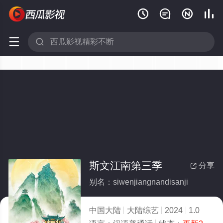






斯文江南第三季
分享

别名：siwenjiangnandisanji
中国大陆
大陆综艺
2024
1.0