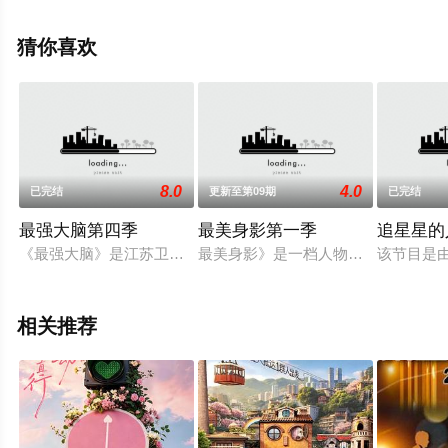
清无删减完整版综艺节目就上西瓜影院，更多相关信息可
移步至豆瓣综艺、电视猫或剧情网等平台了解。
猜你喜欢
8.0
4.0
已完结
更新至第09期
已完结
最强大脑第四季
最美身影第一季
追星星的
《最强大脑》是江苏卫视借鉴德国节目《Super Brain》推
最美身影》是一档人物访谈类节目。
该节目是
相关推荐