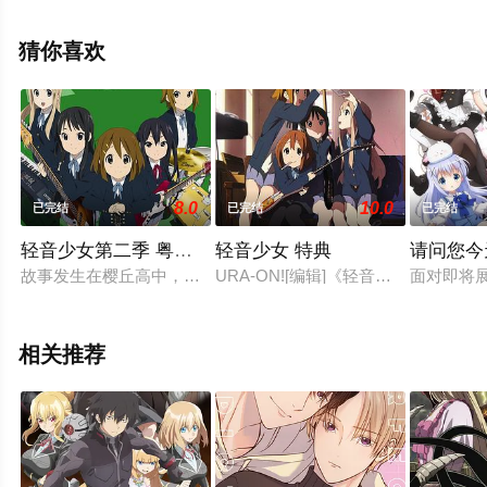
纪,真坂美帆,森功至,松谷彼哉,青山穰等演员精彩演绎的日
本动漫，大结局剧情已揭晓（完结），手机免费观看高清
猜你喜欢
无删减完整版动漫全集就上西瓜影院，更多相关信息可移
步至豆瓣动漫、电视猫或剧情网等平台了解。
8.0
10.0
已完结
已完结
已完结
轻音少女第二季 粤语版
轻音少女 特典
请问您今
故事发生在樱丘高中，围绕着由五个成员组成的轻音部展开。这支
URA-ON![编辑]《轻音少女》电视
面对即将
相关推荐