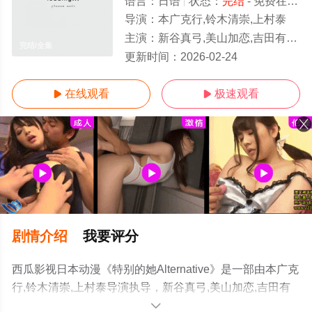
语言：
日语
状态：
完结
- 免费在线观看
导演：
本广克行,铃木清崇,上村泰
主演：
新谷真弓,美山加恋,吉田有里,饭田里穗,田村睦心,小西克幸,永冢拓马,铃木崚汰,伊藤美纪,真坂美帆,森功至,松谷彼哉,
完结/全集
更新时间：
2026-02-24
在线观看
极速观看


剧情介绍
我要评分
西瓜影视日本动漫《特别的她Alternative》是一部由本广克
行,铃木清崇,上村泰导演执导，新谷真弓,美山加恋,吉田有
里,饭田里穗,田村睦心,小西克幸,永冢拓马,铃木崚汰,伊藤美
