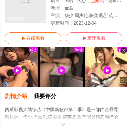
语言：
国语
状态：
已完结
- 免费在线观看
导演：
金磊
主演：
华少,周杰伦,陈奕迅,那英,刘欢
已完结/全集
更新时间：
2023-12-04
在线观看
极速观看


剧情介绍
我要评分
西瓜影视大陆综艺《中国新歌声第二季》是一部由金磊导
演执导，华少,周杰伦,陈奕迅,那英,刘欢等演员精彩演绎的
大陆综艺，大结局剧情已揭晓（已完结），手机免费观看
