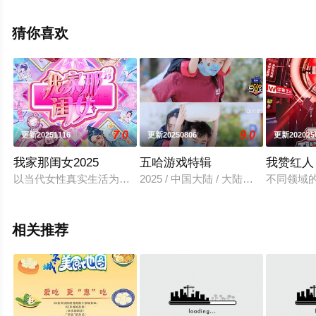
高清无删减完整版综艺节目就上西瓜影院，更多相关信息
可移步至豆瓣综艺、电视猫或剧情网等平台了解。
猜你喜欢
7.0
9.0
更新20251116
更新20250806
更新202025
我家那闺女2025
五哈游戏特辑
我赞红人
以当代女性真实生活为核心的成长纪实观察真人秀。节目将对不
2025 / 中国大陆 / 大陆综艺
不同领域
相关推荐