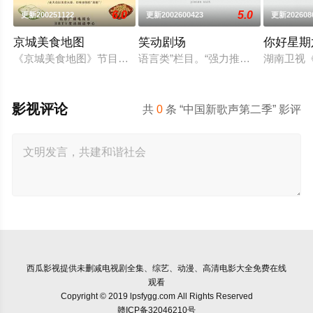
6.0
5.0
更新200251122
更新2002600423
更新202608
京城美食地图
笑动剧场
你好星期
《京城美食地图》节目组的美食侦探邀约行业专家和爱吃团网友
语言类”栏目。“强力推出”第一时段，
湖南卫视《
影视评论
共
0
条 “中国新歌声第二季” 影评
西瓜影视
提供未删减电视剧全集、综艺、动漫、高清电影大全免费在线
观看
Copyright © 2019 lpsfygg.com All Rights Reserved
赣ICP备32046210号