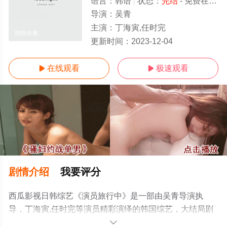
语言：
韩语
状态：
完结
- 免费在线观看
导演：
吴青
主演：
丁海寅,任时完
完结/全集
更新时间：
2023-12-04
在线观看
极速观看


剧情介绍
我要评分
西瓜影视日韩综艺《演员旅行中》是一部由吴青导演执
导，丁海寅,任时完等演员精彩演绎的韩国综艺，大结局剧
情已揭晓（完结），手机免费观看高清无删减完整版综艺
