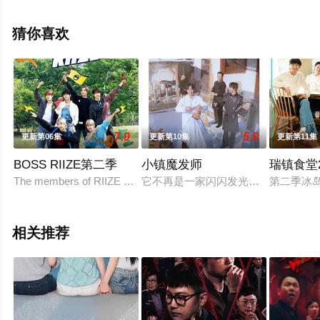
节目就上西瓜影院，更多相关信息可移步至豆瓣综艺、电
视猫或剧情网等平台了解。
猜你喜欢
7.0
5.0
更新第06集
更新第10集
更新第11集
BOSS RIIZE第二季
小镇魔发师
瑞镇食堂
The members of RIIZE embark on a 1-night, 2-day trip to Gangne
它不再是一家闪闪发光、转瞬即逝的
第二季冰
相关推荐