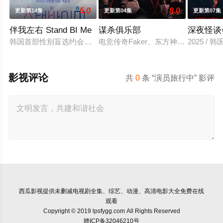
5.0
8.0
更新第14集
更新第04集
更新第07集
伴我左右 Stand BI Me
谋杀俱乐部
深夜怪谈
韩国首部性别盲选约会真人秀，展现多样爱情的可能性。 他爱她
电竞传奇Faker、东方神起的最强
2025 / 
影视评论
共
0
条 “演员旅行中” 影评
西瓜影视
提供未删减电视剧全集、综艺、动漫、高清电影大全免费在线
观看
Copyright © 2019 lpsfygg.com All Rights Reserved
赣ICP备32046210号