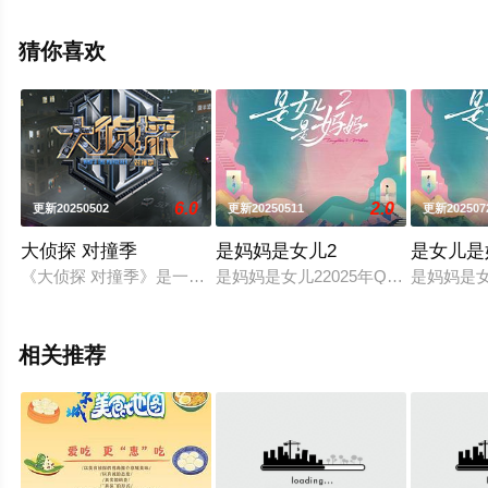
整版综艺节目就上西瓜影院，更多相关信息可移步至豆瓣
综艺、电视猫或剧情网等平台了解。
猜你喜欢
6.0
2.0
更新20250502
更新20250511
更新202507
大侦探 对撞季
是妈妈是女儿2
是女儿是
《大侦探 对撞季》是一档衍生于《大侦探·拾光季》的互联网普法
是妈妈是女儿22025年Q1 罗敏娜
是妈妈是女
相关推荐