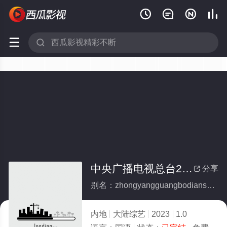






中央广播电视总台2023网络春晚(全集)
分享

别名：zhongyangguangbodianshizongtai2023wangluochunwan
内地
大陆综艺
2023
1.0