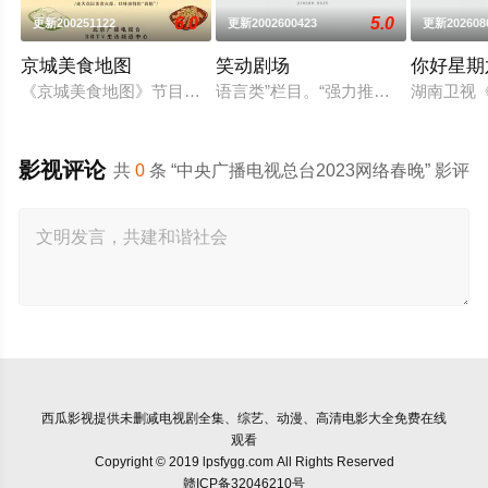
6.0
5.0
更新200251122
更新2002600423
更新202608
京城美食地图
笑动剧场
你好星期
《京城美食地图》节目组的美食侦探邀约行业专家和爱吃团网友
语言类”栏目。“强力推出”第一时段，
湖南卫视《
影视评论
共
0
条 “中央广播电视总台2023网络春晚” 影评
西瓜影视
提供未删减电视剧全集、综艺、动漫、高清电影大全免费在线
观看
Copyright © 2019 lpsfygg.com All Rights Reserved
赣ICP备32046210号