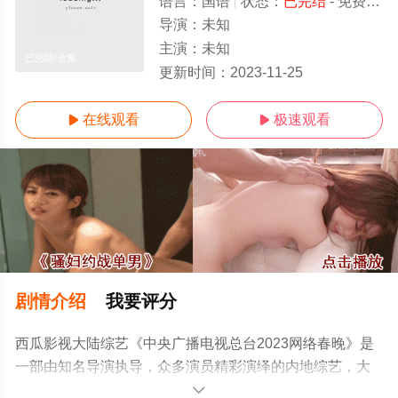
语言：
国语
状态：
已完结
- 免费在线观看
导演：
未知
主演：
未知
已完结/全集
更新时间：
2023-11-25
在线观看
极速观看


剧情介绍
我要评分
西瓜影视大陆综艺《中央广播电视总台2023网络春晚》是
一部由知名导演执导，众多演员精彩演绎的内地综艺，大
结局剧情已揭晓（已完结），手机免费观看高清无删减完
